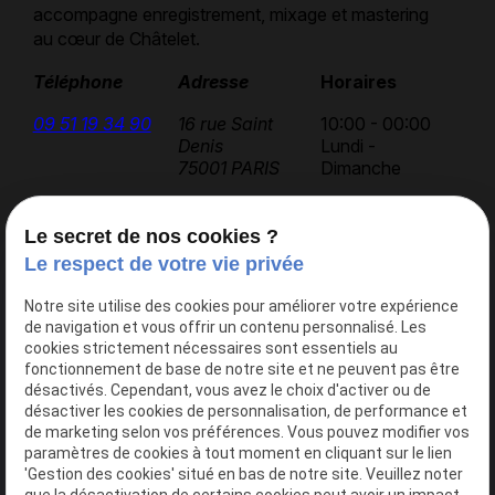
accompagne enregistrement, mixage et mastering
au cœur de Châtelet.
Téléphone
Adresse
Horaires
09 51 19 34 90
16 rue Saint
10:00 - 00:00
Denis
Lundi -
75001 PARIS
Dimanche
Le secret de nos cookies ?
Accueil
Le respect de votre vie privée
AK Studios
Notre site utilise des cookies pour améliorer votre expérience
Actualités
de navigation et vous offrir un contenu personnalisé. Les
Contact
cookies strictement nécessaires sont essentiels au
fonctionnement de base de notre site et ne peuvent pas être
désactivés. Cependant, vous avez le choix d'activer ou de
désactiver les cookies de personnalisation, de performance et
Nos services
de marketing selon vos préférences. Vous pouvez modifier vos
Studio 1
paramètres de cookies à tout moment en cliquant sur le lien
'Gestion des cookies' situé en bas de notre site. Veuillez noter
Studio 2