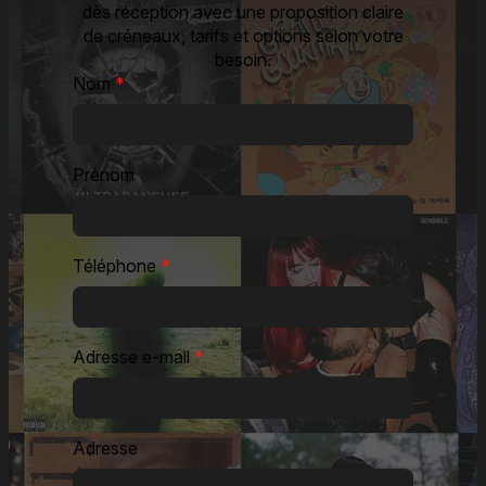
dès réception avec une proposition claire
de créneaux, tarifs et options selon votre
besoin.
Nom
*
Prénom
Téléphone
*
Adresse e-mail
*
Adresse