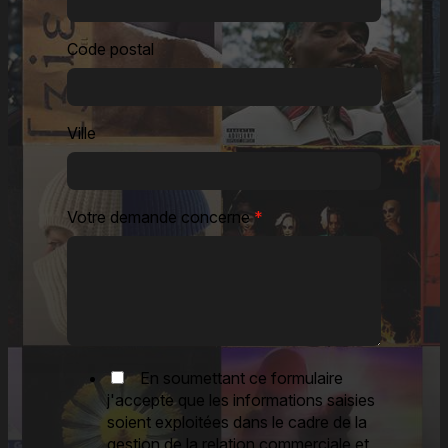
Code postal
Ville
Votre demande concerne
*
En soumettant ce formulaire
j'accepte que les informations saisies
soient exploitées dans le cadre de la
gestion de la relation commerciale et