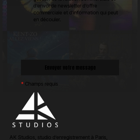
d’envoi de newsletter d’offre
commerciale et d’information qui peut
en découler.
*
Champs requis
AK Studios, studio d’enregistrement à Paris,