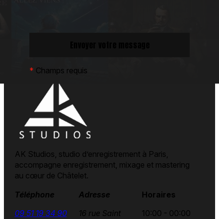
*
Champs requis
AK Studios, studio d’enregistrement à Paris,
accompagne enregistrement, mixage et mastering
au cœur de Châtelet.
Téléphone
Adresse
Horaires
09 51 19 34 90
16 rue Saint
10:00 - 00:00