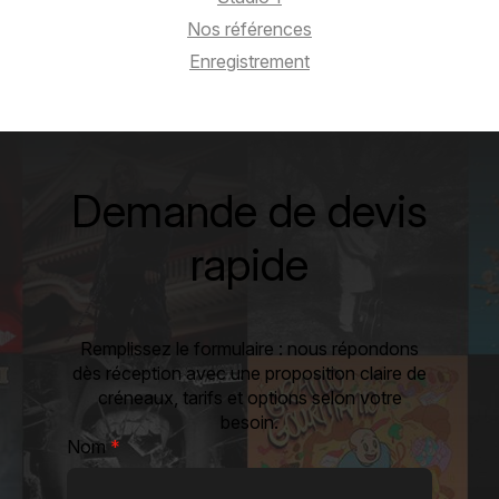
Nos références
Enregistrement
Demande de devis
rapide
Remplissez le formulaire : nous répondons
dès réception avec une proposition claire de
créneaux, tarifs et options selon votre
besoin.
Nom
*