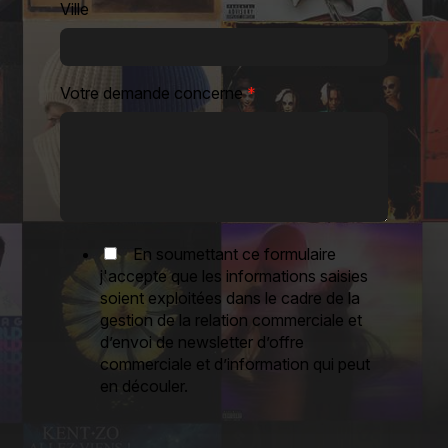
Ville
Votre demande concerne
*
En soumettant ce formulaire
j'accepte que les informations saisies
soient exploitées dans le cadre de la
gestion de la relation commerciale et
d’envoi de newsletter d’offre
commerciale et d’information qui peut
en découler.