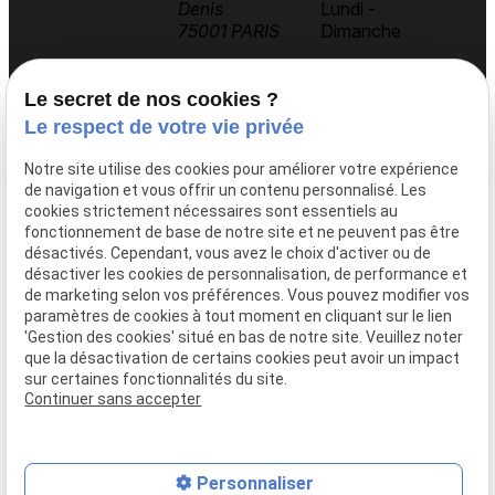
Denis
Lundi -
75001 PARIS
Dimanche
Le secret de nos cookies ?
Accueil
Le respect de votre vie privée
AK Studios
Notre site utilise des cookies pour améliorer votre expérience
Actualités
de navigation et vous offrir un contenu personnalisé. Les
Contact
cookies strictement nécessaires sont essentiels au
fonctionnement de base de notre site et ne peuvent pas être
désactivés. Cependant, vous avez le choix d'activer ou de
désactiver les cookies de personnalisation, de performance et
Nos services
de marketing selon vos préférences. Vous pouvez modifier vos
Studio 1
paramètres de cookies à tout moment en cliquant sur le lien
'Gestion des cookies' situé en bas de notre site. Veuillez noter
Studio 2
que la désactivation de certains cookies peut avoir un impact
Nos références
sur certaines fonctionnalités du site.
Continuer sans accepter
Mentions légales
Politique de confidentialité
Gestion des cookies
Plan du site
Personnaliser