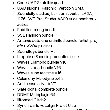
Carte UAD2 satellite quad
UAD plugins (Fairchild, Vertigo VSM3,
Soundcity studios, Lexicon reverbs, LA2A,
1176, SVT Pro, Studer A800 et de nombreux
autres)
Fabfilter mixing bundle
SSL Harrison bundle
Antares autotune unlimited bundle (artist, pro,
efx+ AVOX plugins)
Soundtoys bundle V5
Izopote rx8 music production suite
Waves Diamond bundle v16
Waves vocal bundle V16
Waves-tune realtime V16
Celemony Melodyne 5.4.2
Audioease altiverb V7
Slate digital complete bundle
DDMF Metaplugin 64
Illformed Glitch2
Synchroarts vocalign Pro et Ultra