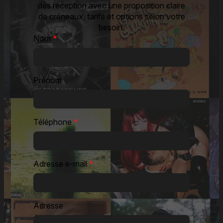
dès réception avec une proposition claire
de créneaux, tarifs et options selon votre
besoin.
Nom
*
Prénom
Téléphone
*
Adresse e-mail
*
Adresse