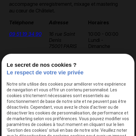
accompagne enregistrement, mixage et mastering
au cœur de Châtelet.
Téléphone
Adresse
Horaires
09 51 19 34 90
16 rue Saint
10:00 - 00:00
Denis
Lundi -
75001 PARIS
Dimanche
Le secret de nos cookies ?
Accueil
Le respect de votre vie privée
AK Studios
Notre site utilise des cookies pour améliorer votre expérience
Actualités
de navigation et vous offrir un contenu personnalisé. Les
Contact
cookies strictement nécessaires sont essentiels au
fonctionnement de base de notre site et ne peuvent pas être
désactivés. Cependant, vous avez le choix d'activer ou de
désactiver les cookies de personnalisation, de performance et
Nos services
de marketing selon vos préférences. Vous pouvez modifier vos
Studio 1
paramètres de cookies à tout moment en cliquant sur le lien
'Gestion des cookies' situé en bas de notre site. Veuillez noter
Studio 2