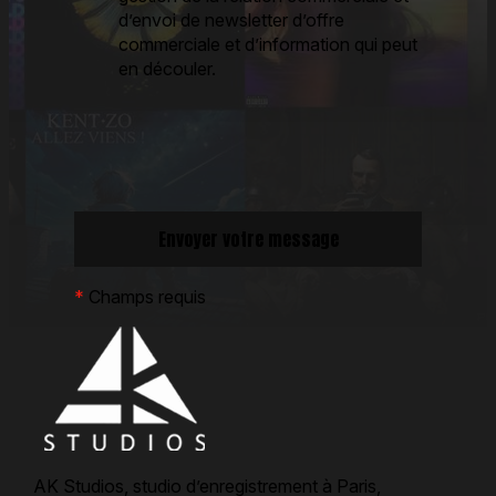
d’envoi de newsletter d’offre
commerciale et d’information qui peut
en découler.
*
Champs requis
AK Studios, studio d’enregistrement à Paris,