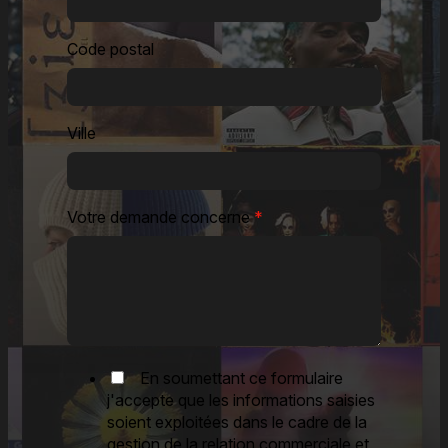
Code postal
Ville
Votre demande concerne
*
En soumettant ce formulaire
j'accepte que les informations saisies
soient exploitées dans le cadre de la
gestion de la relation commerciale et