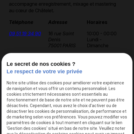
accompagne enregistrement, mixage et mastering
au cœur de Châtelet.
Téléphone
Adresse
Horaires
09 51 19 34 90
16 rue Saint
10:00 - 00:00
Denis
Lundi -
75001 PARIS
Dimanche
Le secret de nos cookies ?
Accueil
Le respect de votre vie privée
AK Studios
Notre site utilise des cookies pour améliorer votre expérience
Actualités
de navigation et vous offrir un contenu personnalisé. Les
Contact
cookies strictement nécessaires sont essentiels au
fonctionnement de base de notre site et ne peuvent pas être
désactivés. Cependant, vous avez le choix d'activer ou de
désactiver les cookies de personnalisation, de performance et
Nos services
de marketing selon vos préférences. Vous pouvez modifier vos
Studio 1
paramètres de cookies à tout moment en cliquant sur le lien
'Gestion des cookies' situé en bas de notre site. Veuillez noter
Studio 2