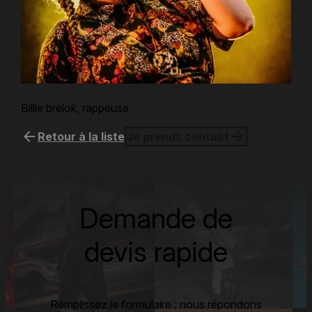
Billie brelok, rappeuse
arrow_back
arrow_forward
Retour à la liste
Je prends contact
Demande de
devis rapide
Remplissez le formulaire : nous répondons