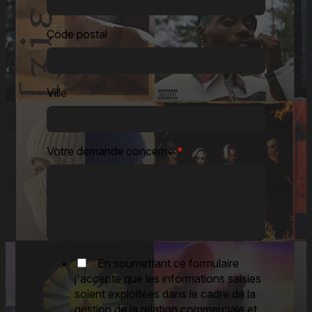
Code postal
Ville
Votre demande concerne
*
En soumettant ce formulaire
j'accepte que les informations saisies
soient exploitées dans le cadre de la
gestion de la relation commerciale et