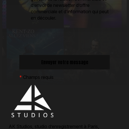
d’envoi de newsletter d’offre
commerciale et d’information qui peut
en découler.
*
Champs requis
AK Studios, studio d’enregistrement à Paris,