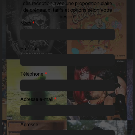
dès réception avec une proposition claire
de créneaux, tarifs et options selon votre
besoin.
Nom
*
Prénom
Téléphone
*
Adresse e-mail
*
Adresse