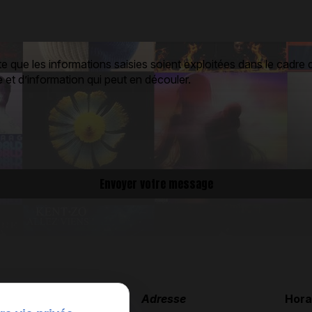
 que les informations saisies soient exploitées dans le cadre d
 et d’information qui peut en découler.
Téléphone
Adresse
Hora