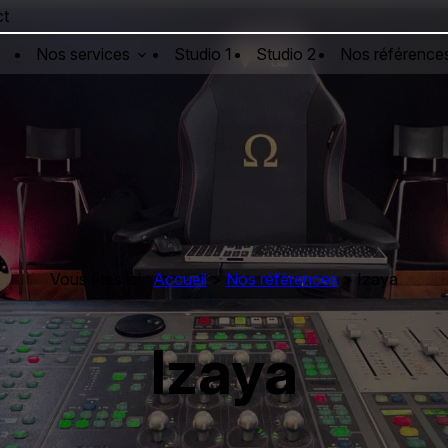
ct
Nos services
Studio 1
Studio 2
Nos référence
Vous êtes ici :
Accueil
>
Nos références
>
Izaya
Izaya