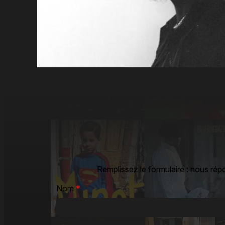
Remplissez le formulaire : nous rép
Nom
*