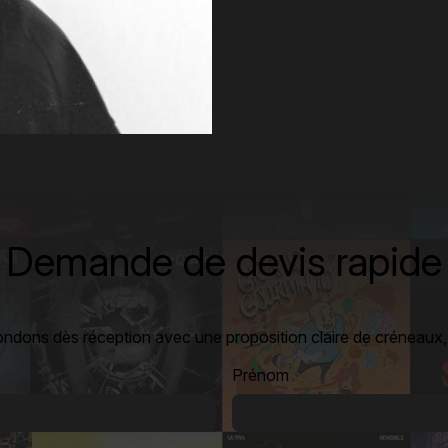
Demande de devis rapide
ondons dès réception avec une proposition claire de créneaux, t
Prénom