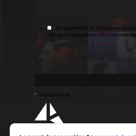
En soumettant ce formulaire j'accepte
d’envoi de newsletter d’offre commerciale
*
Champs requis