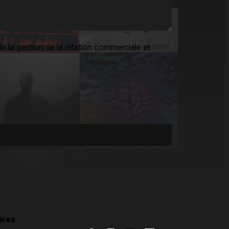
e la gestion de la relation commerciale et
ires