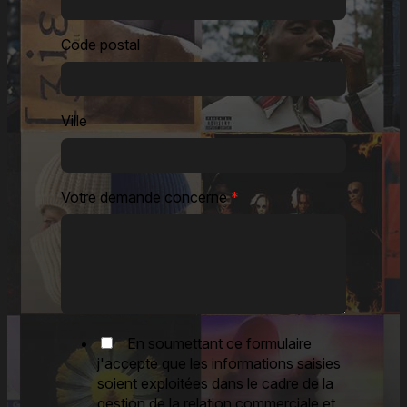
Code postal
Ville
Votre demande concerne
*
En soumettant ce formulaire
j'accepte que les informations saisies
soient exploitées dans le cadre de la
gestion de la relation commerciale et