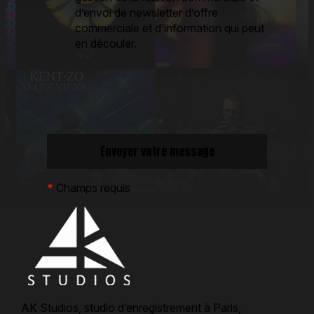
d’envoi de newsletter d’offre
commerciale et d’information qui peut
en découler.
*
Champs requis
AK Studios, studio d’enregistrement à Paris,