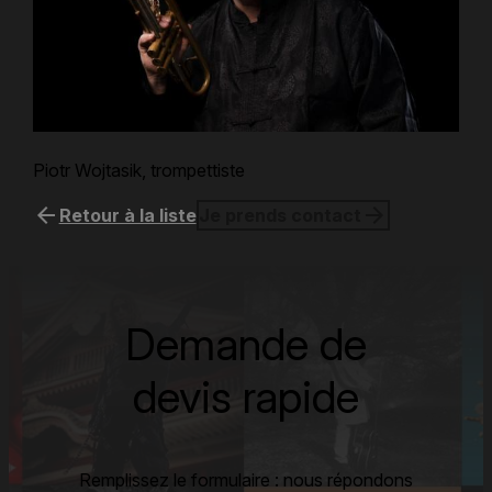
Piotr Wojtasik, trompettiste
arrow_back
arrow_forward
Retour à la liste
Je prends contact
Demande de
devis rapide
Remplissez le formulaire : nous répondons