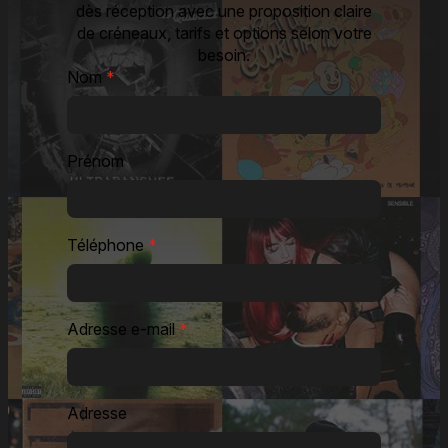
dès réception avec une proposition claire
de créneaux, tarifs et options selon votre
besoin.
Nom
*
Prénom
Téléphone
*
Adresse e-mail
*
Adresse