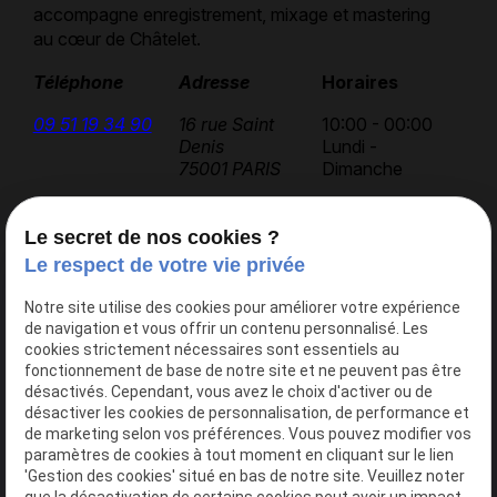
accompagne enregistrement, mixage et mastering
au cœur de Châtelet.
Téléphone
Adresse
Horaires
09 51 19 34 90
16 rue Saint
10:00 - 00:00
Denis
Lundi -
75001 PARIS
Dimanche
Le secret de nos cookies ?
Accueil
Le respect de votre vie privée
AK Studios
Notre site utilise des cookies pour améliorer votre expérience
Actualités
de navigation et vous offrir un contenu personnalisé. Les
Contact
cookies strictement nécessaires sont essentiels au
fonctionnement de base de notre site et ne peuvent pas être
désactivés. Cependant, vous avez le choix d'activer ou de
désactiver les cookies de personnalisation, de performance et
Nos services
de marketing selon vos préférences. Vous pouvez modifier vos
Studio 1
paramètres de cookies à tout moment en cliquant sur le lien
'Gestion des cookies' situé en bas de notre site. Veuillez noter
Studio 2