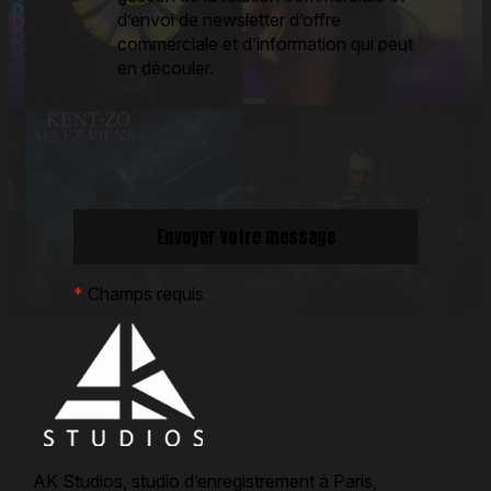
d’envoi de newsletter d’offre
commerciale et d’information qui peut
en découler.
*
Champs requis
AK Studios, studio d’enregistrement à Paris,