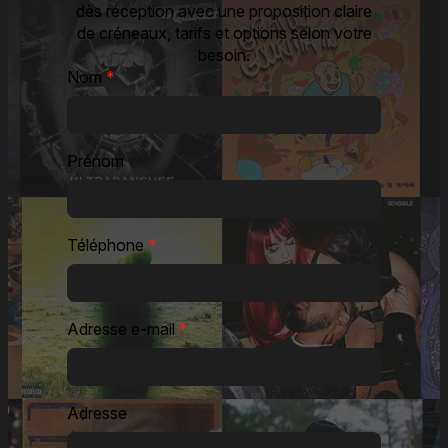
dès réception avec une proposition claire
de créneaux, tarifs et options selon votre
besoin.
Nom
*
Prénom
Téléphone
*
Adresse e-mail
*
Adresse