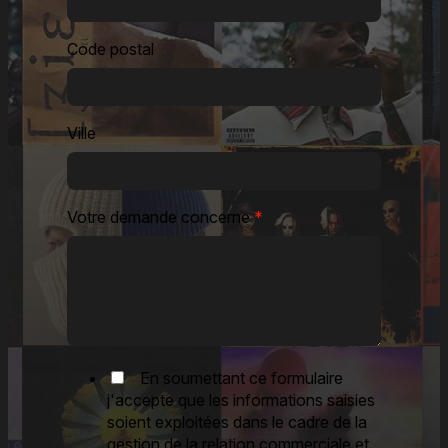
Code postal
Ville
Votre demande concerne
*
En soumettant ce formulaire
j'accepte que les informations saisies
soient exploitées dans le cadre de la
gestion de la relation commerciale et