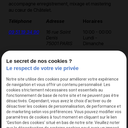
accompagne enregistrement, mixage et mastering
au cœur de Châtelet.
Téléphone
Adresse
Horaires
09 51 19 34 90
16 rue Saint
10:00 - 00:00
Denis
Lundi -
75001 PARIS
Dimanche
Le secret de nos cookies ?
Accueil
Le respect de votre vie privée
AK Studios
Notre site utilise des cookies pour améliorer votre expérience
Actualités
de navigation et vous offrir un contenu personnalisé. Les
Contact
cookies strictement nécessaires sont essentiels au
fonctionnement de base de notre site et ne peuvent pas être
désactivés. Cependant, vous avez le choix d'activer ou de
désactiver les cookies de personnalisation, de performance et
Nos services
de marketing selon vos préférences. Vous pouvez modifier vos
Studio 1
paramètres de cookies à tout moment en cliquant sur le lien
'Gestion des cookies' situé en bas de notre site. Veuillez noter
Studio 2