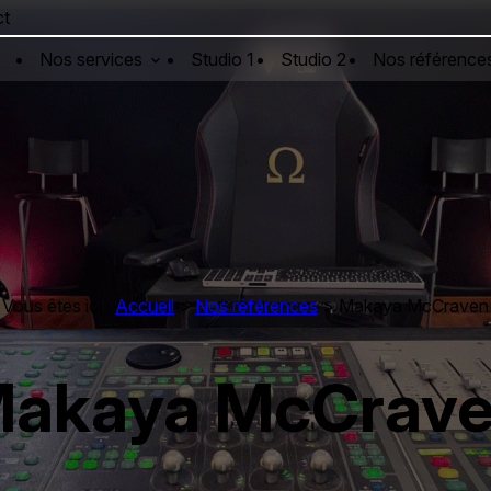
ct
Nos services
Studio 1
Studio 2
Nos référence
Vous êtes ici :
Accueil
>
Nos références
>
Makaya McCraven
akaya McCrav