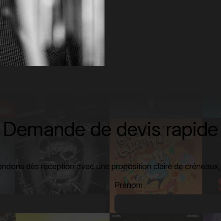
Demande de devis rapide
ondons dès réception avec une proposition claire de créneaux, t
Prénom