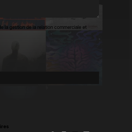
e la gestion de la relation commerciale et
ires