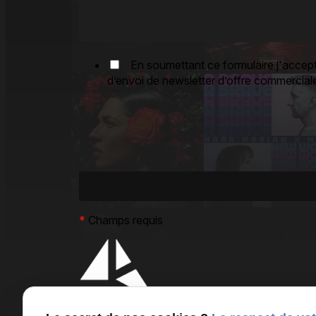
En soumettant ce formulaire j'accepte
d’envoi de newsletter d’offre commerciale
*
Champs requis