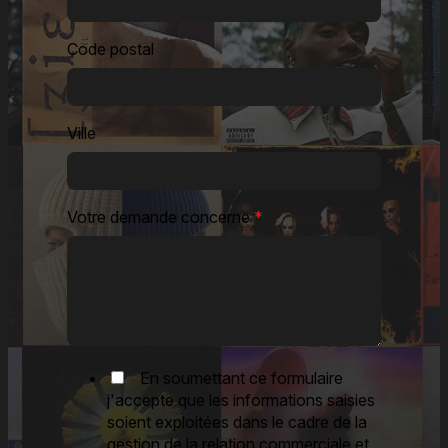
Code postal
Ville
Votre demande concerne
*
En soumettant ce formulaire
j'accepte que les informations saisies
soient exploitées dans le cadre de la
gestion de la relation commerciale et