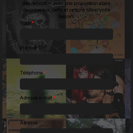
dès réception avec une proposition claire
de créneaux, tarifs et options selon votre
besoin.
Nom
*
Prénom
Téléphone
*
Adresse e-mail
*
Adresse