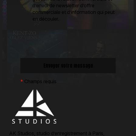
d’envoi de newsletter d’offre
commerciale et d’information qui peut
en découler.
*
Champs requis
AK Studios, studio d’enregistrement à Paris,