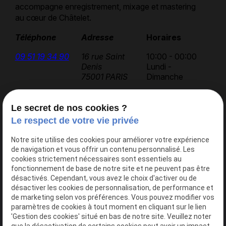
accompagne enregistrement, mixage et mastering
au cœur de Châtelet.
Téléphone
Adresse
Horaires
09 51 19 34 90
16 rue Saint
10:00 - 00:00
Denis
Lundi -
75001 PARIS
Dimanche
Le secret de nos cookies ?
Accueil
Le respect de votre vie privée
AK Studios
Notre site utilise des cookies pour améliorer votre expérience
Actualités
de navigation et vous offrir un contenu personnalisé. Les
Contact
cookies strictement nécessaires sont essentiels au
fonctionnement de base de notre site et ne peuvent pas être
désactivés. Cependant, vous avez le choix d'activer ou de
désactiver les cookies de personnalisation, de performance et
Nos services
de marketing selon vos préférences. Vous pouvez modifier vos
Studio 1
paramètres de cookies à tout moment en cliquant sur le lien
'Gestion des cookies' situé en bas de notre site. Veuillez noter
Studio 2