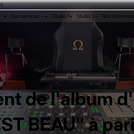
ct
Nos services
Studio 1
Studio 2
Nos référence
eil
>
Actualités
> Enregistrement de l'album d'IZAYA "TOUT 
nt de l'album 
ST BEAU" à par