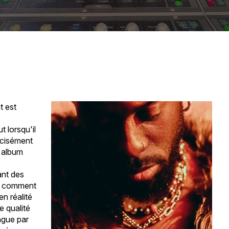
t est
t lorsqu'il
récisément
n album
ant des
ez comment
en réalité
 qualité
ingue par