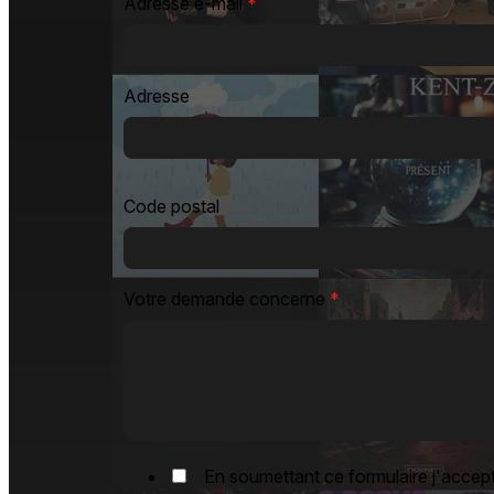
Adresse e-mail
*
Adresse
Code postal
Votre demande concerne
*
En soumettant ce formulaire j'accepte