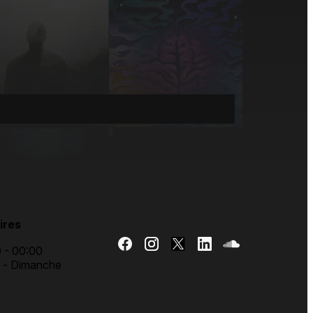
ires
 - 00:00
i - Dimanche