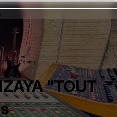
s
EST BEAU" à paris
d'IZAYA "TOUT
is