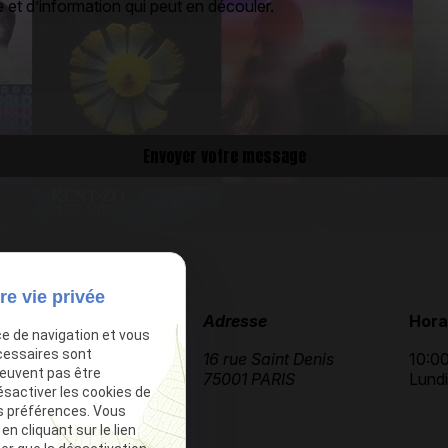
 et d’information qui peut en découler.
re vie privée
Téléphone
Adresse
Hora
ce de navigation et vous
cessaires sont
09 51 19 34 90
16 rue Saint Denis
10:00
peuvent pas être
75001 PARIS
Lund
ésactiver les cookies de
s préférences. Vous
 cliquant sur le lien