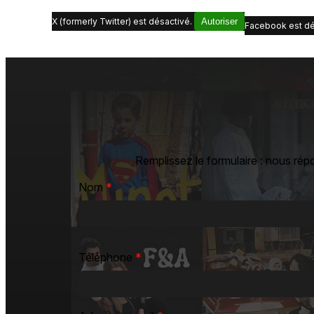
X (formerly Twitter) est désactivé.
Autoriser
Facebook est dé
Remplissez le formulaire : nous rép
Nom
*
Téléphone
*