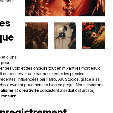
isé pour
les
que
e et d'une
 pour
strer des voix et des chœurs tout en mixant les morceaux
it de conserver une harmonie entre les premiers
centes, influencées par l'afro. AK Studios, grâce à sa
 choix évident pour mener à bien ce projet. Nous esperons
nalisme
et
créativité
coexistent a séduit cet artiste,
-mesure
.
enregistrement